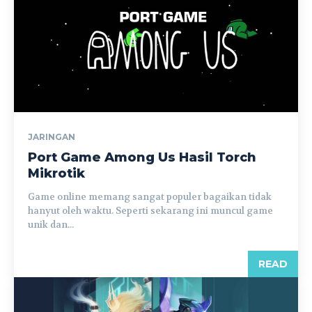
JARINGAN
Port Game Among Us Hasil Torch
Mikrotik
Game online memang sangat populer bagaikan tidak
hanyut oleh waktu. Seperti sekarang ini muncul game
unik dan...
READ